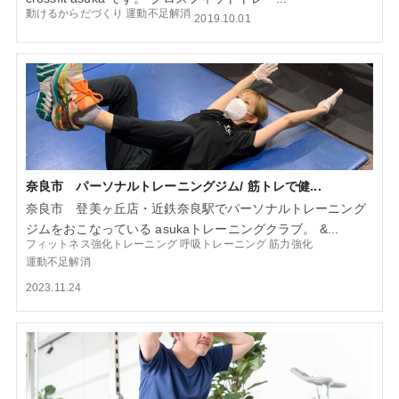
動けるからだづくり
運動不足解消
2019.10.01
奈良市 パーソナルトレーニングジム/ 筋トレで健...
奈良市 登美ヶ丘店・近鉄奈良駅でパーソナルトレーニング
ジムをおこなっている asukaトレーニングクラブ。 &...
フィットネス強化トレーニング
呼吸トレーニング
筋力強化
運動不足解消
2023.11.24