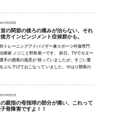
2017年2月9日
足首の関節の後ろの痛みが治らない、それ
は後方インピンジメント症候群かも。
幹トレーニングアドバイザー兼スポーツ外傷専門
治療家 ノジこと野島竜一です。 前日、TVでカヌー
選手の懸垂の風景が 映っていましたが、すごい重
をぶら下げておこなって いました。やはり懸垂の
2017年2月7日
足の親指の母指球の部分が痛い、これって
種子骨障害ですよ！！