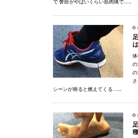
で 臀部がやばいくらい筋肉痛で…..
体
の
の
さ
シーンが映ると燃えてくる …..