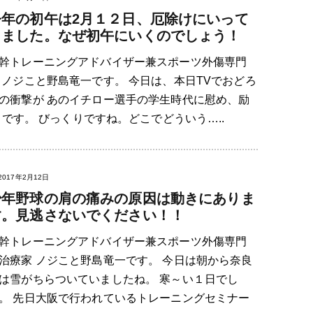
今年の初午は2月１２日、厄除けにいって
きました。なぜ初午にいくのでしょう！
幹トレーニングアドバイザー兼スポーツ外傷専門
 ノジこと野島竜一です。 今日は、本日TVでおどろ
の衝撃が あのイチロー選手の学生時代に慰め、励
です。 びっくりですね。どこでどういう…..
2017年2月12日
少年野球の肩の痛みの原因は動きにありま
す。見逃さないでください！！
幹トレーニングアドバイザー兼スポーツ外傷専門
治療家 ノジこと野島竜一です。 今日は朝から奈良
は雪がちらついていましたね。 寒～い１日でし
。 先日大阪で行われているトレーニングセミナー