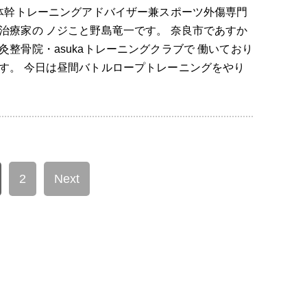
幹トレーニングアドバイザー兼スポーツ外傷専門
治療家の ノジこと野島竜一です。 奈良市であすか
灸整骨院・asukaトレーニングクラブで 働いており
す。 今日は昼間バトルロープトレーニングをやり
2
Next