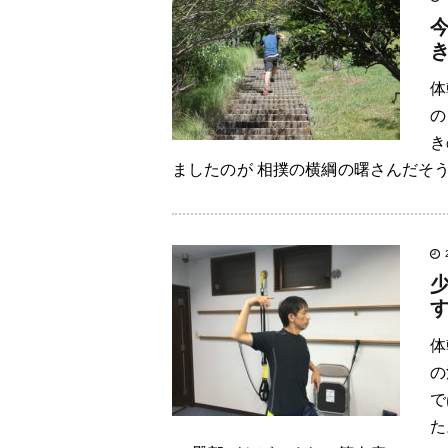
体
の
き
ましたのが 相撲の横綱の曙さんだそう
体
の
で
た