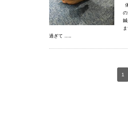
体
の
鍼
ま
過ぎて …..
1