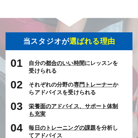
当スタジオが
選ばれる理由
01
自分の
都合のいい時間
にレッスンを
受けられる
02
それぞれの分野の
専門トレーナー
か
らアドバイスを受けられる
03
栄養面のアドバイス、サポート体制
も充実
04
毎日のトレーニングの課題
を分析し
てアドバイス