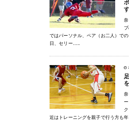
奈
ブ
ではパーソナル、ペア（お二人）での
日、セリー…..
奈
ー
ク
近はトレーニングを親子で行う方も年々