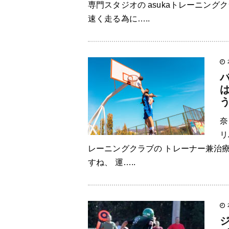
専門スタジオの asukaトレーニン
速く走る為に…..
奈
リ
レーニングクラブの トレーナー兼治
すね、 運…..