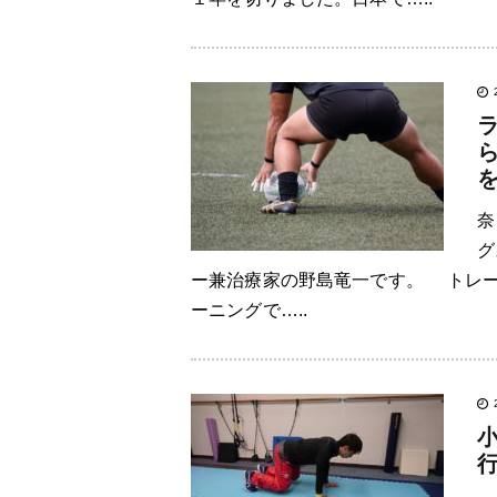
奈
グ
ー兼治療家の野島竜一です。 トレー
ーニングで…..