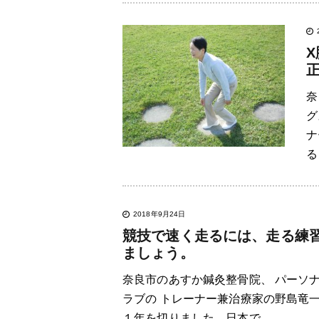
奈
グ
ナ
る
2018年9月24日
競技で速く走るには、走る練
ましょう。
奈良市のあすか鍼灸整骨院、 パーソナ
ラブの トレーナー兼治療家の野島竜
１年を切りました。日本で…..