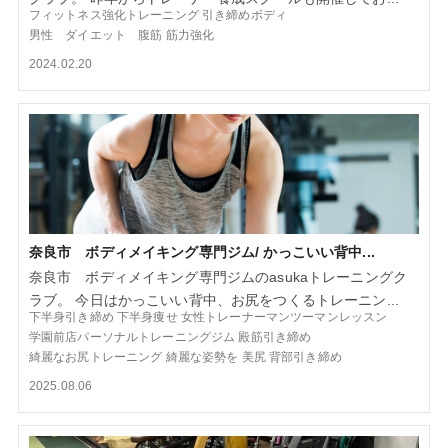
フィットネス強化トレーニング
引き締めボディ
男性 ダイエット 腹筋
筋力強化
2024.02.20
奈良市 ボディメイキング専門ジム/ かっこいい背中...
奈良市 ボディメイキング専門ジムのasukaトレーニングク
ラブ。 今日はかっこいい背中、お尻をつくるトレーニン...
下半身引き締め
下半身痩せ
女性トレーナーマンツーマンレッスン
学園前店パーソナルトレーニングジム
殿筋引き締め
綺麗なお尻トレーニング
綺麗な姿勢を
美尻
背部引き締め
2025.08.06