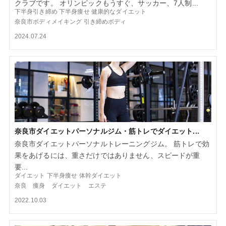
クラブです。 オリンピックもうすぐ、サッカー、7人制...
下半身引き締め
下半身痩せ
健康的なダイエット
奈良市ボディメイキング
引き締めボディ
2024.07.24
奈良市ダイエットパーソナルジム・筋トレでダイエット...
奈良市ダイエットパーソナルトレーニングジム。 筋トレで効
果をあげるには、重さだけではありません、スピードが重
要...
ダイエット
下半身痩せ
体幹ダイエット
奈良 痩身 ダイエット エステ
2022.10.03