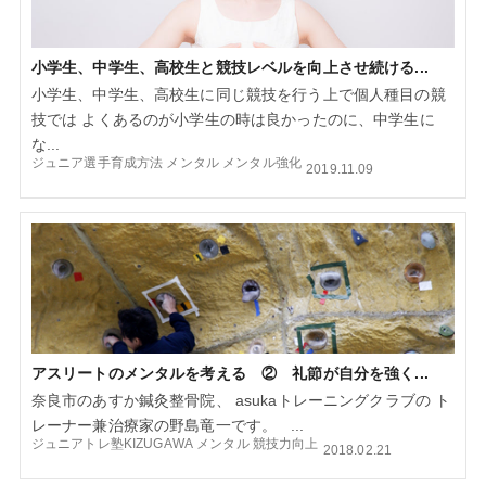
小学生、中学生、高校生と競技レベルを向上させ続ける...
小学生、中学生、高校生に同じ競技を行う上で個人種目の競
技では よくあるのが小学生の時は良かったのに、中学生に
な...
ジュニア選手育成方法
メンタル
メンタル強化
2019.11.09
アスリートのメンタルを考える ② 礼節が自分を強く...
奈良市のあすか鍼灸整骨院、 asukaトレーニングクラブの ト
レーナー兼治療家の野島竜一です。 ...
ジュニアトレ塾KIZUGAWA
メンタル
競技力向上
2018.02.21