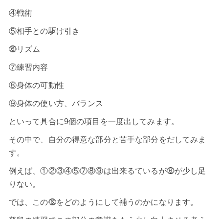
④戦術
⑤相手との駆け引き
⓺リズム
⑦練習内容
⑧身体の可動性
⑨身体の使い方、バランス
といって具合に9個の項目を一度出してみます。
その中で、自分の得意な部分と苦手な部分をだしてみま
す。
例えば、①②③④⑤⑦⑧⑨は出来るているが⓺が少し足
りない。
では、この⓺をどのようにして補うのかになります。