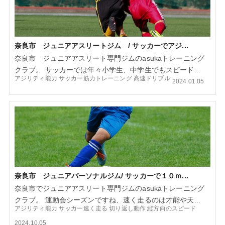
奈良市 ジュニアアスリートジム / サッカーでアジ...
奈良市 ジュニアアスリート専門ジムのasukaトレーニング
クラブ。 サッカーでは年々小学生、中学生でもスピード...
アジリティ能力
サッカー筋力トレーニング
高速ドリブル
2024.01.05
奈良市 ジュニアパーソナルジム/ サッカーで１０ｍ...
奈良市でジュニアアスリート専門ジムのasukaトレーニング
クラブ。 運動会シーズンですね、速く走るのは才能や天...
アジリティ能力
サッカー速く走る
切り返し動作
縦方向のスピード
2024.10.05