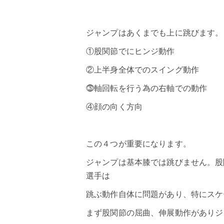
ジャンプはあくまでも上に跳びます。
①股関節でにヒンジ動作
②上半身全体でのスイング動作
⓷軸回転を行う為の右軸での動作
④顔の向く方向
この４つが重要になります。
ジャンプ
は基本膝では跳びません。股
選手は
跳ぶ動作自体に問題があり、特にスケ
まず股関節の屈曲、伸展動作がありジ