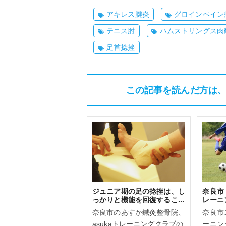
アキレス腱炎
グロインペイン
テニス肘
ハムストリングス肉
足首捻挫
この記事を読んだ方は
ジュニア期の足の捻挫は、し
奈良市
っかりと機能を回復するこ...
レーニン
奈良市のあすか鍼灸整骨院、
奈良市
asukaトレーニングクラブの
ーニン