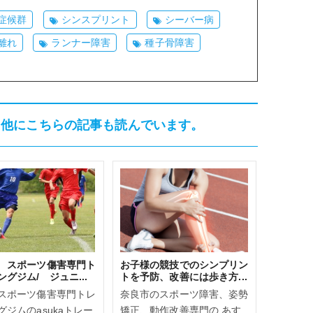
症候群
シンスプリント
シーバー病
離れ
ランナー障害
種子骨障害
、他にこちらの記事も読んでいます。
 スポーツ傷害専門ト
お子様の競技でのシンプリン
グジム/ ジュニ...
トを予防、改善には歩き方...
スポーツ傷害専門トレ
奈良市のスポーツ障害、姿勢
グジムのasukaトレー
矯正、動作改善専門の あす