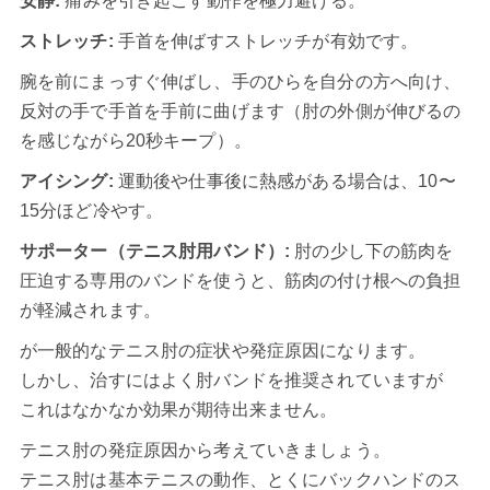
安静:
痛みを引き起こす動作を極力避ける。
ストレッチ:
手首を伸ばすストレッチが有効です。
腕を前にまっすぐ伸ばし、手のひらを自分の方へ向け、
反対の手で手首を手前に曲げます（肘の外側が伸びるの
を感じながら20秒キープ）。
アイシング:
運動後や仕事後に熱感がある場合は、10〜
15分ほど冷やす。
サポーター（テニス肘用バンド）:
肘の少し下の筋肉を
圧迫する専用のバンドを使うと、筋肉の付け根への負担
が軽減されます。
が一般的なテニス肘の症状や発症原因になります。
しかし、治すにはよく肘バンドを推奨されていますが
これはなかなか効果が期待出来ません。
テニス肘の発症原因から考えていきましょう。
テニス肘は基本テニスの動作、とくにバックハンドのス