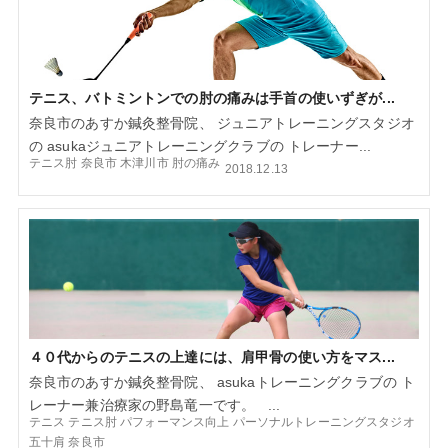
テニス、バトミントンでの肘の痛みは手首の使いずぎが...
奈良市のあすか鍼灸整骨院、 ジュニアトレーニングスタジオ
の asukaジュニアトレーニングクラブの トレーナー...
テニス肘
奈良市
木津川市
肘の痛み
2018.12.13
４０代からのテニスの上達には、肩甲骨の使い方をマス...
奈良市のあすか鍼灸整骨院、 asukaトレーニングクラブの ト
レーナー兼治療家の野島竜一です。 ...
テニス
テニス肘
パフォーマンス向上
パーソナルトレーニングスタジオ
五十肩
奈良市