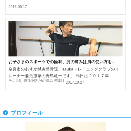
2018.05.17
お子さまのスポーツでの怪我、肘の痛みは肩の使い方を...
奈良市のあすか鍼灸整骨院、asukaトレーニングクラブの ト
レーナー兼治療家の野島竜一です。 昨日は２０１７年...
テニス肘
怪我予防
肘の痛み
野球肘
2017.10.27
プロフィール