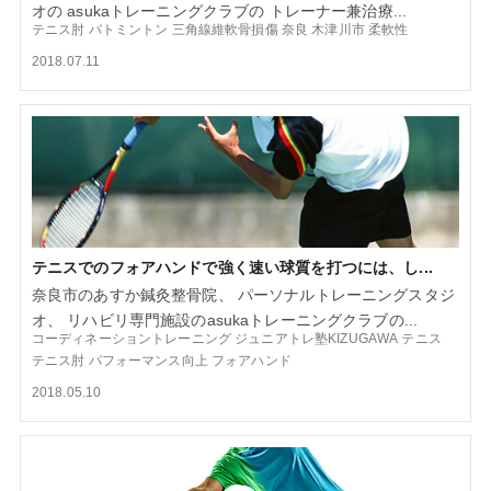
オの asukaトレーニングクラブの トレーナー兼治療...
テニス肘
バトミントン
三角線維軟骨損傷
奈良
木津川市
柔軟性
2018.07.11
テニスでのフォアハンドで強く速い球質を打つには、し...
奈良市のあすか鍼灸整骨院、 パーソナルトレーニングスタジ
オ、 リハビリ専門施設のasukaトレーニングクラブの...
コーディネーショントレーニング
ジュニアトレ塾KIZUGAWA
テニス
テニス肘
パフォーマンス向上
フォアハンド
2018.05.10