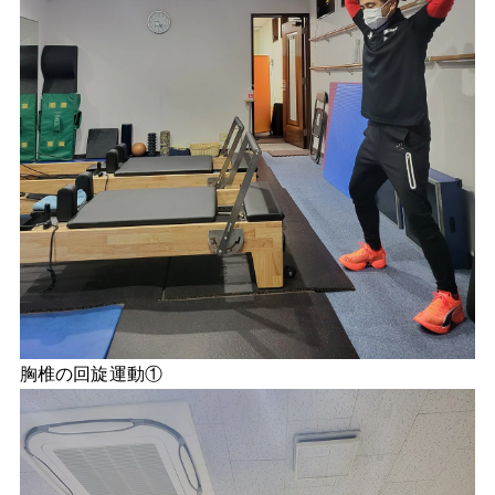
胸椎の回旋運動①