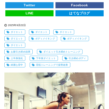
Twitter
Facebook
LINE
はてなブログ
2025年9月22日
ダイエット
ダイエット
ダイエット
ダイエット
ボディメイキング
ボディメイキング
ダイエット
お腹引き締め効果
ダイエット引き締めトレーニング
上半身強化
下半身ダイエット
引き締めボディ
綺麗な背中
背筋トレーニングで姿勢改善