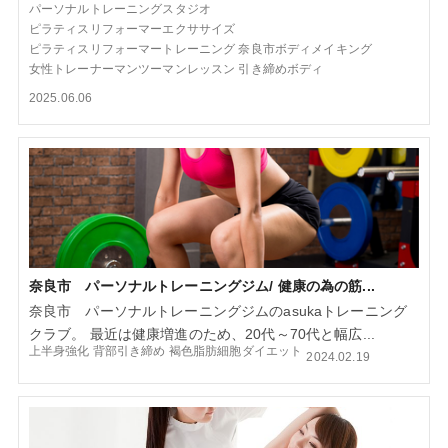
パーソナルトレーニングスタジオ
ピラティスリフォーマーエクササイズ
ピラティスリフォーマートレーニング
奈良市ボディメイキング
女性トレーナーマンツーマンレッスン
引き締めボディ
2025.06.06
奈良市 パーソナルトレーニングジム/ 健康の為の筋...
奈良市 パーソナルトレーニングジムのasukaトレーニング
クラブ。 最近は健康増進のため、20代～70代と幅広...
上半身強化
背部引き締め
褐色脂肪細胞ダイエット
2024.02.19