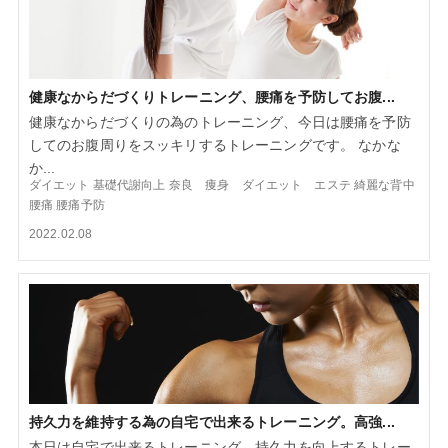
健康なからだづくりトレーニング、腰痛を予防してお腹...
健康なからだづくりの為のトレーニング、今日は腰痛を予防
してのお腹周りをスッキリするトレーニングです。 なかな
か...
ダイエット
基礎代謝向上
奈良 痩身 ダイエット エステ
綺麗な背中
腰痛
腰痛予防
2022.02.08
持久力を維持する為の自宅で出来るトレーニング。高強...
本日は自宅で出来るトレーニング、持久力を向上するトレー