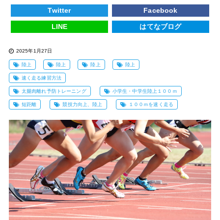
Twitter
Facebook
LINE
はてなブログ
2025年1月27日
陸上
陸上
陸上
陸上
速く走る練習方法
太腿肉離れ予防トレーニング
小学生・中学生陸上１００ｍ
短距離
競技力向上、陸上
１００ｍを速く走る