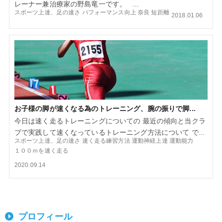
レーナー兼治療家の野島竜一です。 ...
スポーツ上達、足の速さ
パフォーマンス向上
奈良
短距離
2018.01.06
お子様の脚が速くなる為のトレーニング、腕の振りで脚...
今日は速く走るトレーニングについての 最近の傾向と当クラ
ブで実践して速くなっているトレーニング方法について で...
スポーツ上達、足の速さ
速く走る練習方法
運動神経上達
運動能力
１００ｍを速く走る
2020.09.14
プロフィール