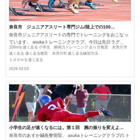
奈良市 ジュニアアスリート専門ジム/陸上での100...
奈良市ジュニアアスリートの専門でトレーニングをおこなっ
ています。 asukaトレーニングクラブ。今日は先日ラグ...
100mを速く走る
小学生 瞬発力トレーニング
走り方教室 木津川市
速く走る
速く走る教室 木津川市
速く走る練習方法
１００ｍを速く走る
2026.02.03
小学生の足が速くなるには。第１回 腕の振りを変えよ...
奈良市のあすか鍼灸整骨院、 asukaトレーニングクラブの ト