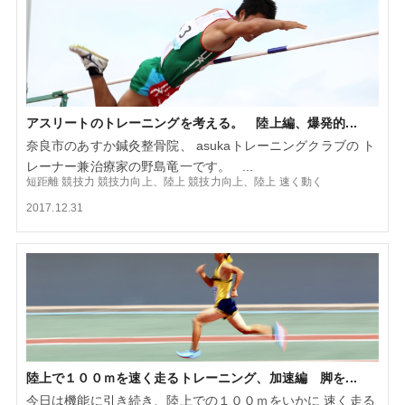
アスリートのトレーニングを考える。 陸上編、爆発的...
奈良市のあすか鍼灸整骨院、 asukaトレーニングクラブの ト
レーナー兼治療家の野島竜一です。 ...
短距離
競技力
競技力向上、陸上
競技力向上、陸上
速く動く
2017.12.31
陸上で１００ｍを速く走るトレーニング、加速編 脚を...
今日は機能に引き続き、陸上での１００ｍをいかに 速く走る