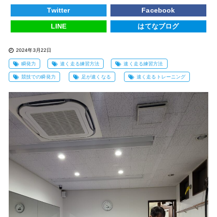
Twitter
Facebook
LINE
はてなブログ
2024年3月22日
瞬発力
速く走る練習方法
速く走る練習方法
競技での瞬発力
足が速くなる
速く走るトレーニング