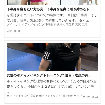
下半身を痩せたい方必見、下半身を確実に引き締めるト...
今週はダイエットについての特集です。 今日は下半身、そし
てお腹、背中と3回に分けて特集していきます。 ダイエッ...
ダイエット
ボディメイキング
下半身引き締め
未分類
美尻
美脚
2020.03.09
女性のボディメイキングトレーニング1週目・理想の身...
ボディメイキング①理想の身体にもっていくための自分の基
礎をつくる。 今日から１２週にかけてお届けしていくボデ
ィ...
ボディメイキング
奈良市ボディメイキング
引き締めボディ
2022.08.24