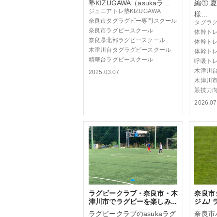
塾KIZUGAWA（asukaラ...
編① 
ジュニアトレ塾KIZUGAWA
様...
奈良市タグラグビー専門スクール
タグラ
奈良市ラグビースクール
体幹ト
奈良県北部ラグビースクール
体幹ト
木津川台タグラグビースクール
体幹ト
精華台ラグビースクール
呼吸ト
木津川
2025.03.07
木津川
競技力
2026.07
ラグビークラブ・奈良市・木
奈良市
津川市でラグビーを楽しみ...
ジム/ 
ラグビークラブのasukaラグ
奈良市