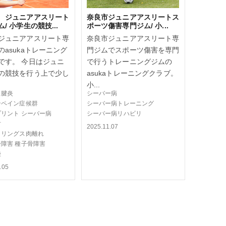
 ジュニアアスリート
奈良市ジュニアアスリートス
/ 小学生の競技...
ポーツ傷害専門ジム/ 小...
ジュニアアスリート専
奈良市ジュニアアスリート専
のasukaトレーニング
門ジムでスポーツ傷害を専門
です。 今日はジュニ
で行うトレーニングジムの
の競技を行う上で少し
asukaトレーニングクラブ。
小...
ス腱炎
シーバー病
ンペイン症候群
シーバー病トレーニング
プリント
シーバー病
シーバー病リハビリ
肘
2025.11.07
トリングス肉離れ
ー障害
種子骨障害
挫
.05