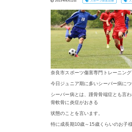
2023年8月12日
スポーツ障害治療
ス
奈良市スポーツ傷害専門トレーニングジ
今日ジュニア期に多いシーバー病につ
シーバー病
とは、踵骨骨端症とも言わ
骨軟骨に炎症がおきる
状態のことを言います。
特に成長期10歳～15歳くらいのお