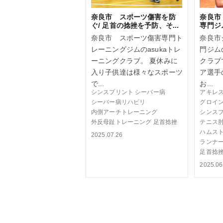
奈良市 スポーツ傷害を防
奈良市
ぐ/ 足首の捻挫を予防、そ...
専門ジム
奈良市 スポーツ傷害専門ト
奈良市
レーニングジムのasukaトレ
門ジム
ーニングクラブ。 夏休みに
クラブ
入り子供達は様々なスポーツ
ア選手
で...
お...
シンスプリント
シーバー病
アキレ
シーバー病リハビリ
グロイ
内側アーチトレーニング
シンス
外反母趾トレーニング
足首捻挫
テニス
ハムス
2025.07.26
ランナ
足首捻
2025.06