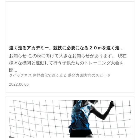
速く走るアカデミー、競技に必要になる２０ｍを速く走...
お知らせ この秋に向けて大きなお知らせがあります。 現在
様々な機関と連動して行う子供たちのトレーニング大会を
開...
クイックネス
体幹強化で速く走る
瞬発力
縦方向のスピード
2022.06.06