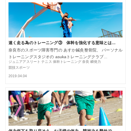
速く走る為のトレーニング③ 体幹を強化する意味とは...
奈良市のスポーツ障害専門の あすか鍼灸整骨院、 パーソナル
トレーニングスタジオの asukaトレーニングクラブ...
ジュニアアスリート
テニス
体幹トレーニング
奈良
瞬発力
競技スポーツ
2019.04.04