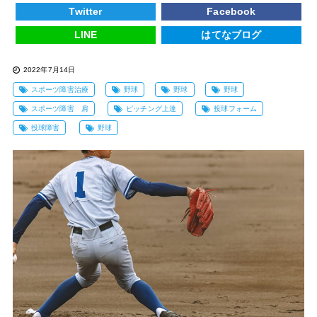
Twitter
Facebook
LINE
はてなブログ
2022年7月14日
スポーツ障害治療
野球
野球
野球
スポーツ障害 肩
ピッチング上達
投球フォーム
投球障害
野球