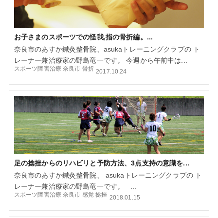
お子さまのスポーツでの怪我,指の骨折編。...
奈良市のあすか鍼灸整骨院、asukaトレーニングクラブの ト
レーナー兼治療家の野島竜一です。 今週から午前中は...
スポーツ障害治療
奈良市
骨折
2017.10.24
足の捻挫からのリハビリと予防方法、3点支持の意識を...
奈良市のあすか鍼灸整骨院、 asukaトレーニングクラブの ト
レーナー兼治療家の野島竜一です。 ...
スポーツ障害治療
奈良市
感覚
捻挫
2018.01.15