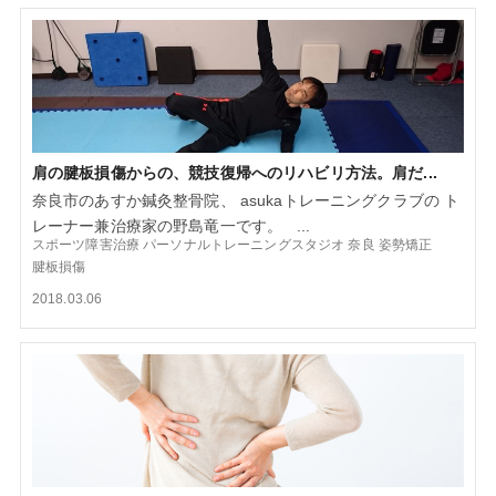
肩の腱板損傷からの、競技復帰へのリハビリ方法。肩だ...
奈良市のあすか鍼灸整骨院、 asukaトレーニングクラブの ト
レーナー兼治療家の野島竜一です。 ...
スポーツ障害治療
パーソナルトレーニングスタジオ
奈良
姿勢矯正
腱板損傷
2018.03.06