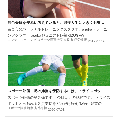
疲労骨折を安易に考えていると、競技人生に大きく影響...
奈良市のパーソナルトレーニングスタジオ、asukaトレーニ
ングクラブ、 asukaジュニアトレ塾KIZUGAW...
コンディショニング
スポーツ障害治療
奈良市
疲労骨折
2017.07.19
スポーツ外傷、足の捻挫を予防するには、トライスポッ...
スポーツ外傷の第２弾です。 今日は足の捻挫です。 トライス
ポットと言われる３点支持をどれだけ行えるかが 足首の...
スポーツ障害治療
足首捻挫
2020.07.01