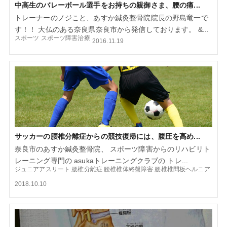
中高生のバレーボール選手をお持ちの親御さま、腰の痛...
トレーナーのノジこと、あすか鍼灸整骨院院長の野島竜一で
す！！ 大仏のある奈良県奈良市から発信しております。 &...
スポーツ
スポーツ障害治療
2016.11.19
サッカーの腰椎分離症からの競技復帰には、腹圧を高め...
奈良市のあすか鍼灸整骨院、 スポーツ障害からのリハビリト
レーニング専門の asukaトレーニングクラブの トレ...
ジュニアアスリート
腰椎分離症
腰椎椎体終盤障害
腰椎椎間板ヘルニア
2018.10.10