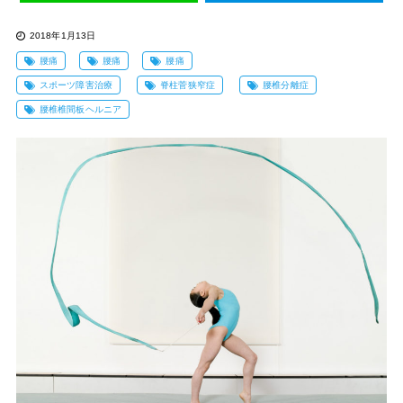
2018年1月13日
腰痛
腰痛
腰痛
スポーツ障害治療
脊柱菅狭窄症
腰椎分離症
腰椎椎間板ヘルニア