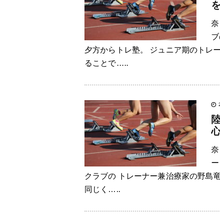
奈
ブ
夕方からトレ塾。 ジュニア期のトレ
ることで…..
奈
ー
クラブの トレーナー兼治療家の野島
同じく…..