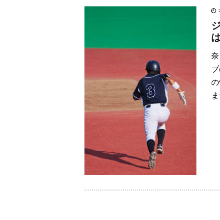
奈
ブ
の
ま