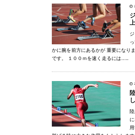
ジ
っ
かに腕を前方にあるかが 重要になり
です。 １００ｍを速く走るには…..
陸
に
用