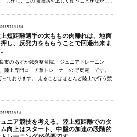
 しかし、この腸腰筋を正しく使うことがなか…..
2018年12月14日
陸上短距離選手の太ももの肉離れは、地面
を押し、反発力をもらうことで回避出来ま
す。
良市のあすか鍼灸整骨院、 ジュニアトレーニン
、陸上専門コーチ兼トレーナーの 野島竜一です。
っております。 走ることはほとんど陸上で行う競
2018年12月3日
ジュニア競技を考える。陸上短距離でのタ
イム向上はスタート、中盤の加速の段階的
なトレーニングが必要です。