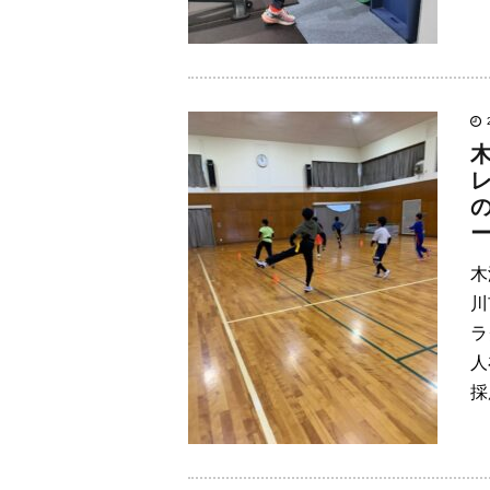
レ
木
川
ラ
人
採