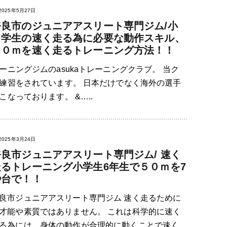
2025年5月27日
奈良市のジュニアアスリート専門ジム/小
中学生の速く走る為に必要な動作スキル、
３０ｍを速く走るトレーニング方法！！
ニングジムのasukaトレーニングクラブ。 当ク
練習をされています。 日本だけでなく海外の選手
なっております。 &…..
2025年3月24日
奈良市ジュニアアスリート専門ジム/ 速く
走るトレーニング小学生6年生で５０ｍを7
秒台で！！
良市ジュニアアスリート専門ジム 速く走るために
才能や素質ではありません。 これは科学的に速く
る為には、身体の動作が合理的に動くことで速く