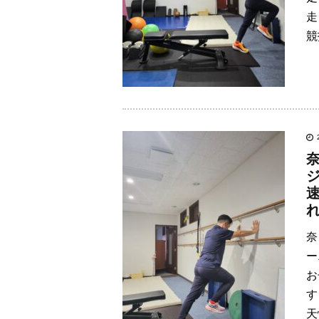
走
競
奈
ー
お
す
天