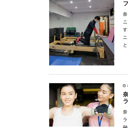
奈
ニ
す
ニ
と
奈
ラ
融