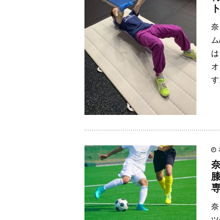
奈
ム
は
オ
す
奈
ツ