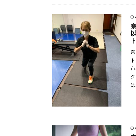
奈
ト
市
ク
は