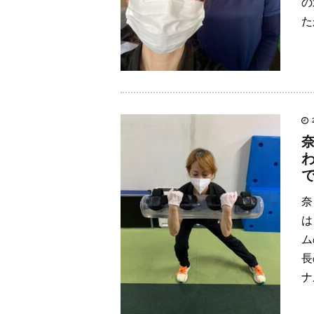
の
た
奈
は
ム
長
ナ