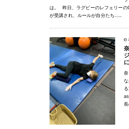
は。 昨日、ラグビーのレフェリーの
が受講され、ルールが自分たち…..
奈
な
る
a
長