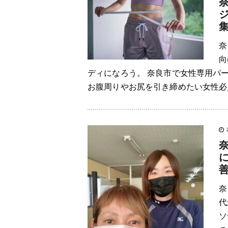
奈
向
ディになろう。 奈良市で女性専用パ
お腹周りやお尻を引き締めたい女性必見
に
奈
代
ソ