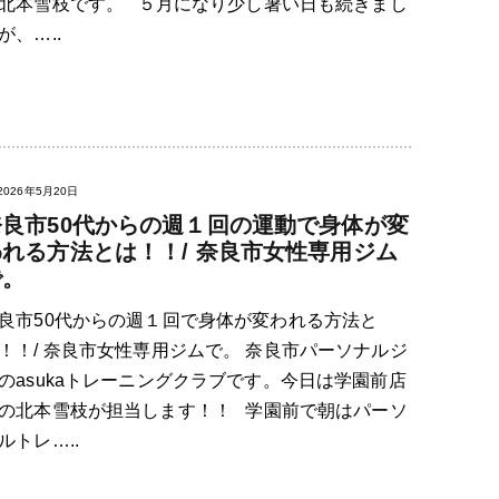
北本雪枝です。 ５月になり少し暑い日も続きまし
が、…..
2026年5月20日
奈良市50代からの週１回の運動で身体が変
われる方法とは！！/ 奈良市女性専用ジム
で。
良市50代からの週１回で身体が変われる方法と
！！/ 奈良市女性専用ジムで。 奈良市パーソナルジ
のasukaトレーニングクラブです。今日は学園前店
の北本雪枝が担当します！！ 学園前で朝はパーソ
ルトレ…..