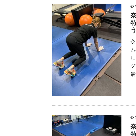
奈
ム
し
グ
最