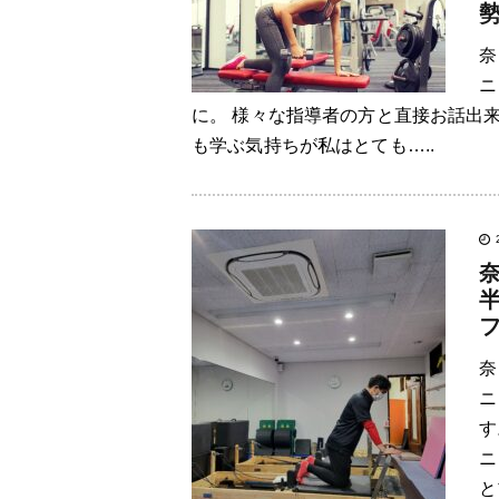
奈
ニ
に。 様々な指導者の方と直接お話出
も学ぶ気持ちが私はとても…..
奈
ニ
す
ニ
と