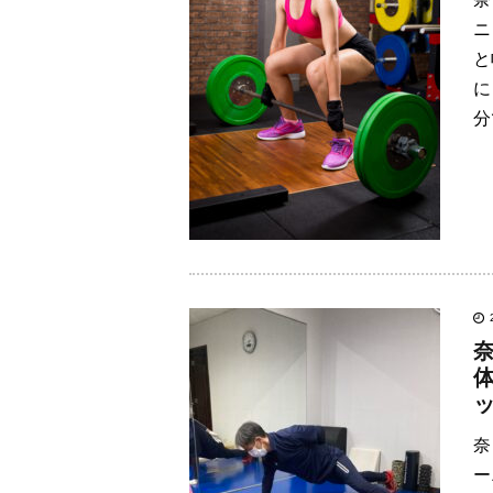
ニ
と
に
分
奈
ー