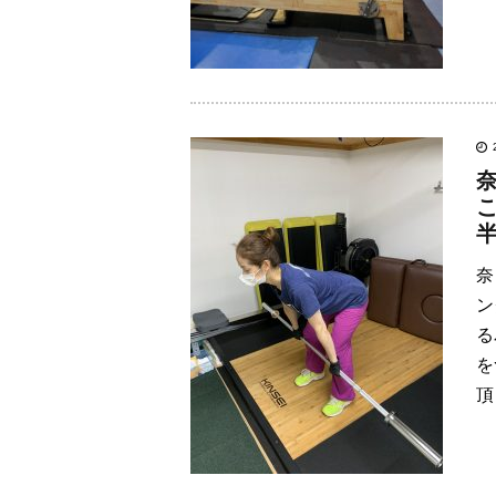
奈
ン
る
を
頂