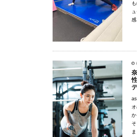
も
ュ
感
a
オ
か
そ
ま