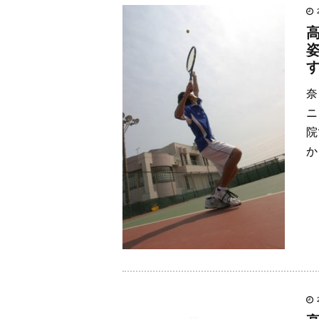
奈
ニ
院
か