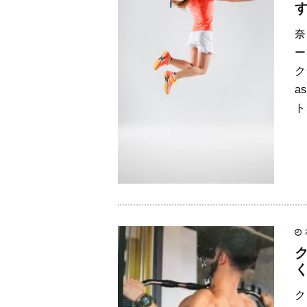
奈
ー
ク
a
ト
ク