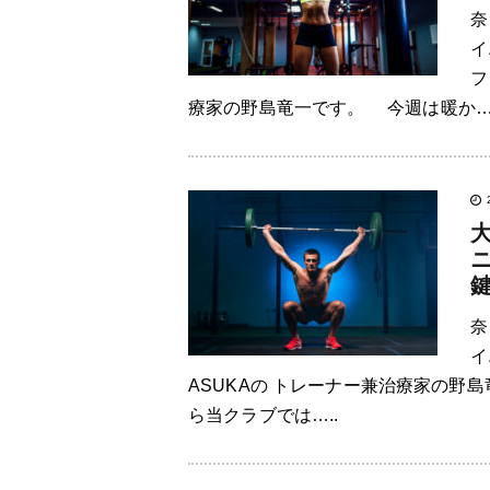
奈
イ
フ
療家の野島竜一です。 今週は暖か….
奈
イ
ASUKAの トレーナー兼治療家の野
ら当クラブでは…..