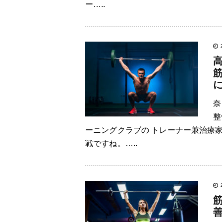
ー…..
奈
整
ーニングクラブの トレーナー兼治療
戦ですね。…..