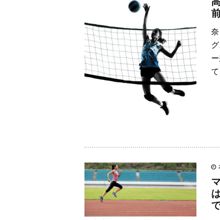
奈
グ
ー
て