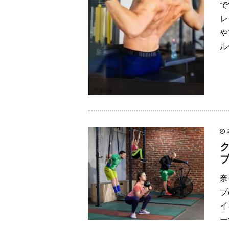
で
レ
や
ル
奈
ブ
イ
ー