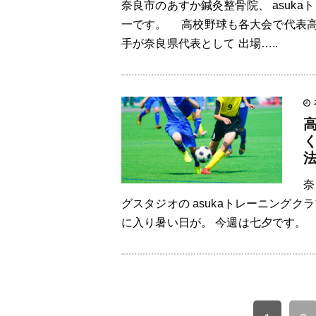
奈良市のあすか鍼灸整骨院、 asuk
一です。 高校野球も各大会で代表高
手が奈良県代表として 出場…..
奈
グスタジオの asukaトレーニング
に入り暑い日が。 今週は七夕です。 