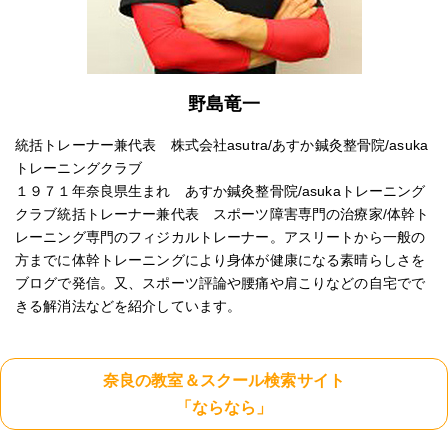
野島竜一
統括トレーナー兼代表 株式会社asutra/あすか鍼灸整骨院/asuka
トレーニングクラブ
１９７１年奈良県生まれ あすか鍼灸整骨院/asukaトレーニング
クラブ統括トレーナー兼代表 スポーツ障害専門の治療家/体幹ト
レーニング専門のフィジカルトレーナー。アスリートから一般の
方までに体幹トレーニングにより身体が健康になる素晴らしさを
ブログで発信。又、スポーツ評論や腰痛や肩こりなどの自宅でで
きる解消法などを紹介しています。
奈良の教室＆スクール検索サイト
「ならなら」