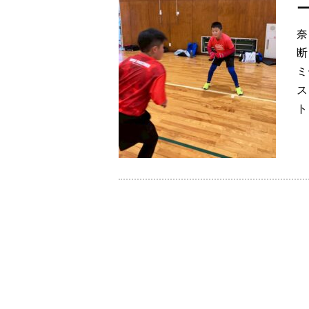
奈
断
ミ
ス
ト