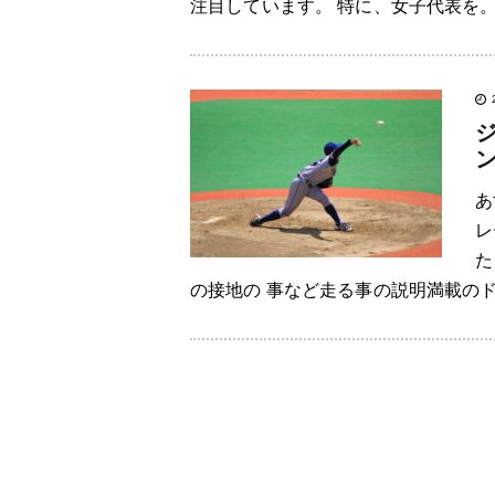
注目しています。 特に、女子代表を。 
あ
レ
た
の接地の 事など走る事の説明満載のド