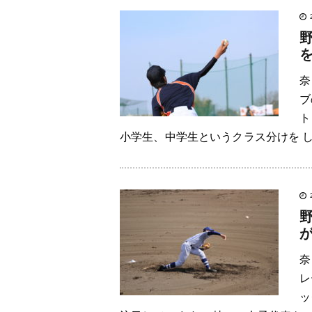
奈
ブ
ト
小学生、中学生というクラス分けを し
奈
レ
ッ