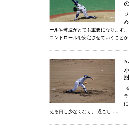
ジ
め
ールや球速がとても重要になります。
コントロールを安定させていくことが大
奈
ラ
に
える日も少なくなく、 過ごし…..