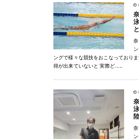
奈
ン
ングで様々な競技をおこなっておりま
得が出来ていないと 実際ど…..
奈
ン