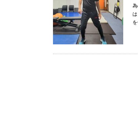
為
は
を