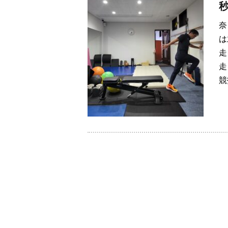
奈
は
走
走
競