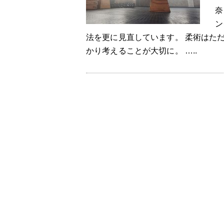
奈
ン
法を更に見直しています。 柔術はた
かり考えることが大切に。 …..