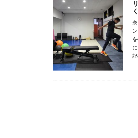
奈
ン
を
に
記