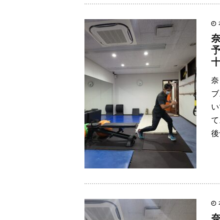
奈
ブ
い
て
後