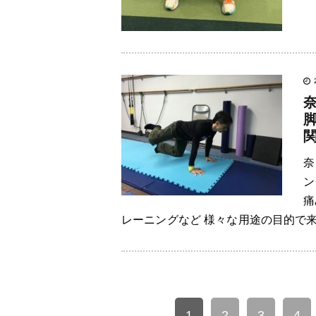
奈
ン
痛
レーニングなど 様々な用途の目的で来
1
2
3
4