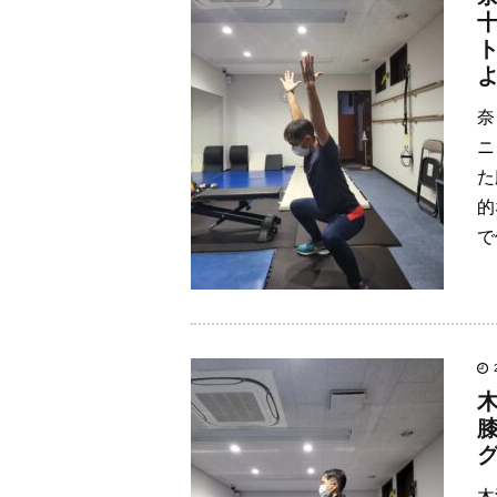
奈
ニ
た
的
で
木