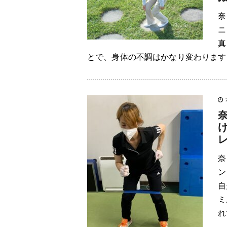
奈
ニ
真
とで、身体の不調はかなり変わりますよ
奈
ン
自
ミ
れ