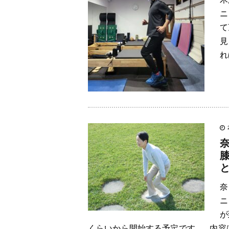
ニ
て
見
れ
奈
ニ
が
くらいから開始する予定です。 内容は