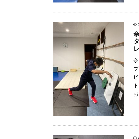
奈
ブ
ビ
ト
お