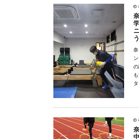
奈
ン
の
も
タ