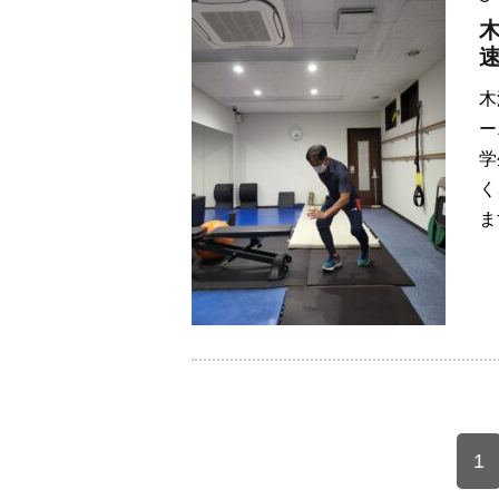
木
ー
学
く
ま
1