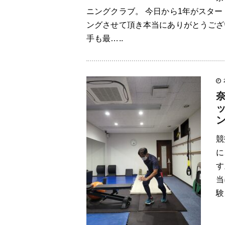
ニングクラブ。 今日から1年がスタ
ングさせて頂き本当にありがとうござ
手も最…..
競
に
す
当
験