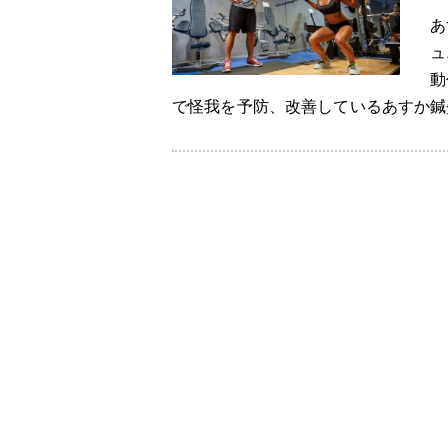
あ
ュ
動
で怪我を予防、改善しているあすか鍼灸