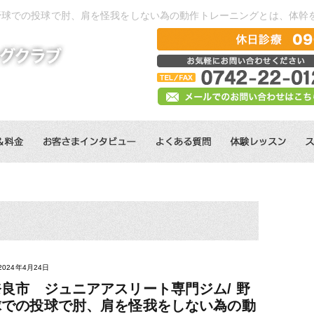
 野球での投球で肘、肩を怪我をしない為の動作トレーニングとは、体幹
2024年4月24日
奈良市 ジュニアアスリート専門ジム/ 野
球での投球で肘、肩を怪我をしない為の動