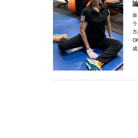
奈
ラ
方
O
成