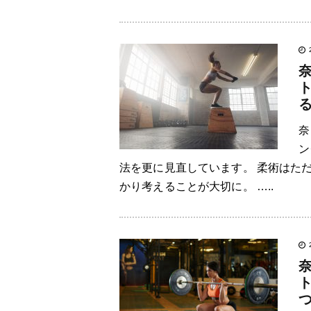
奈
奈
ン
法を更に見直しています。 柔術はた
かり考えることが大切に。 …..