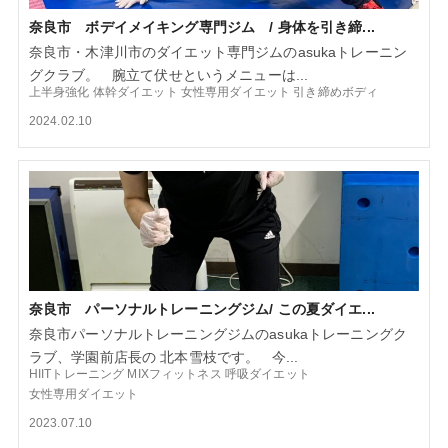
奈良市 ボデイメイキング専門ジム / 身体を引き締...
奈良市・木津川市のダイエット専門ジムのasukaトレーニン
グクラブ。 腕立て伏せというメニューは...
上半身強化
体幹ダイエット
女性専用ダイエット
引き締めボディ
2024.02.10
奈良市 パーソナルトレーニングジム/ この夏ダイエ...
奈良市パーソナルトレーニングジムのasukaトレーニングク
ラブ、学園前店長の 北本雪枝です。 今...
HIITトレーニング
MIXフィットネス
呼吸ダイエット
女性専用ダイエット
2023.07.10