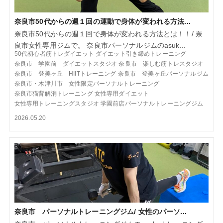
奈良市50代からの週１回の運動で身体が変われる方法...
奈良市50代からの週１回で身体が変われる方法とは！！/ 奈
良市女性専用ジムで。 奈良市パーソナルジムのasuk...
50代初心者筋トレダイエット
ダイエット引き締めトレーニング
奈良市 学園前 ダイエットスタジオ
奈良市 楽しむ筋トレスタジオ
奈良市 登美ヶ丘 HIITトレーニング
奈良市 登美ヶ丘パーソナルジム
奈良市・木津川市 女性限定パーソナルトレーニング
奈良市猫背解消トレーニング
女性専用ダイエット
女性専用トレーニングスタジオ
学園前店パーソナルトレーニングジム
2026.05.20
奈良市 パーソナルトレーニングジム/ 女性のパーソ...