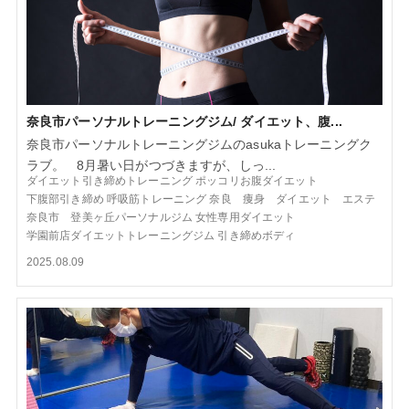
奈良市パーソナルトレーニングジム/ ダイエット、腹...
奈良市パーソナルトレーニングジムのasukaトレーニングク
ラブ。 8月暑い日がつづきますが、しっ...
ダイエット引き締めトレーニング
ポッコリお腹ダイエット
下腹部引き締め
呼吸筋トレーニング
奈良 痩身 ダイエット エステ
奈良市 登美ヶ丘パーソナルジム
女性専用ダイエット
学園前店ダイエットトレーニングジム
引き締めボディ
2025.08.09