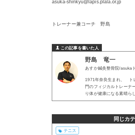
asuka-shinkyu@lapis.plala.or.jp
トレーナー兼コーチ 野島
この記事を書いた人
野島 竜一
あすか鍼灸整骨院/asuk
1971年奈良生まれ、 
門のフィジカルトレーナ
り体が健康になる素晴ら
同じカ
テニス