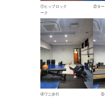
①ヒップロック ②ター
ーク
④ワニ歩行 ⑤アヒ