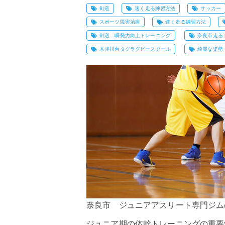
剣道
速く走る練習方法
サッカー
スポーツ障害治療
速く走る練習方法
剣道 瞬発力向上トレーニング
奈良市走る
木津川台タグラグビースクール
綺麗な姿勢
奈良市 ジュニアアスリート専門ジムの
ジュニア期
の体幹トレーニングの重要