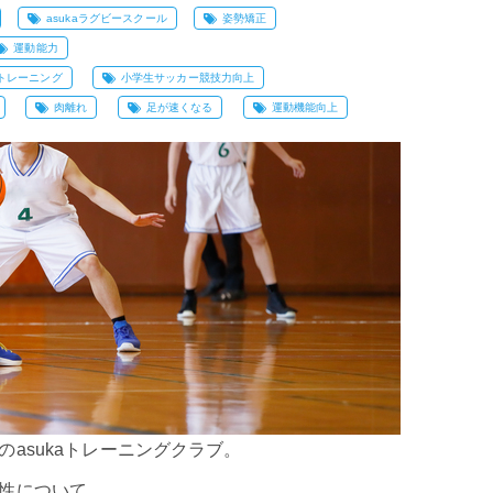
asukaラグビースクール
姿勢矯正
運動能力
トレーニング
小学生サッカー競技力向上
肉離れ
足が速くなる
運動機能向上
asukaトレーニングクラブ。
性について。