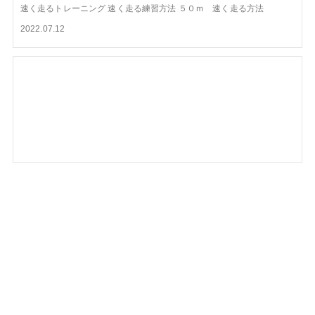
速く走るトレーニング
速く走る練習方法
５０ｍ 速く走る方法
2022.07.12