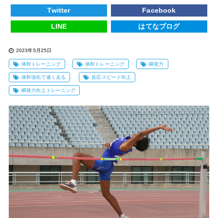
Twitter
Facebook
LINE
はてなブログ
2023年5月25日
体幹トレーニング
体幹トレーニング
瞬発力
体幹強化で速く走る
反応スピード向上
瞬発力向上トレーニング