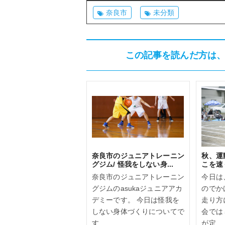
奈良市
未分類
この記事を読んだ方は
奈良市のジュニアトレーニン
秋、運
グジム/ 怪我をしない身...
こを速
奈良市のジュニアトレーニン
今日は
グジムのasukaジュニアアカ
のでか
デミーです。 今日は怪我を
走り方
しない身体づくりについてで
会では
す...
が定...