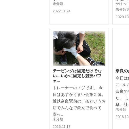
未分類
かけっ
未分類
2022.11.24
2020.10
テーピングは固定だけでな
奈良のお
い…いかに固定し競技パフ
今日は
ォ...
につい
トレーナーのノジです。 今
奈良で
日はあすかうまい会第２弾。
た。 
近鉄奈良駅前の一条というお
阜、社..
店でみんなで飲んで食べて
未分類
喋っ...
2016.10
未分類
2016.11.17