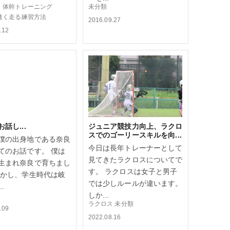
こ
体幹トレーニング
未分類
速く走る練習方法
2016.09.27
.12
話し...
ジュニア競技力向上、ラクロ
スでのゴーリースキルを向...
僕の出身地である奈良
今日は長年トレーナーとして
てのお話です。 僕は
見てきたラクロスについてで
生まれ奈良で育ちまし
す。 ラクロスは女子と男子
しかし、学生時代は岐
では少しルールが違います。
.
しか...
ラクロス
未分類
.09
2022.08.16