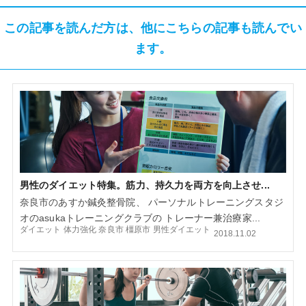
この記事を読んだ方は、他にこちらの記事も読んでい
ます。
男性のダイエット特集。筋力、持久力を両方を向上させ...
奈良市のあすか鍼灸整骨院、 パーソナルトレーニングスタジ
オのasukaトレーニングクラブの トレーナー兼治療家...
ダイエット
体力強化
奈良市
橿原市
男性ダイエット
2018.11.02