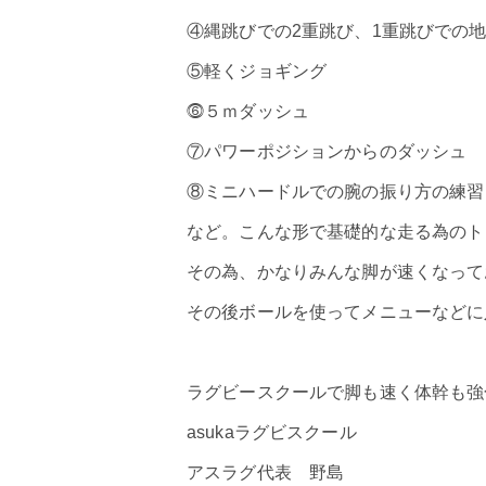
④縄跳びでの2重跳び、1重跳びでの
⑤軽くジョギング
⓺５ｍダッシュ
⑦パワーポジションからのダッシュ
⑧ミニハードルでの腕の振り方の練習
など。こんな形で基礎的な走る為のト
その為、かなりみんな脚が速くなって
その後ボールを使ってメニューなどに
ラグビースクールで脚も速く体幹も強
asukaラグビスクール
アスラグ代表 野島