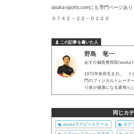
asuka-sports.comにも専門ページあ
０７４２－２２－０１２０
この記事を書いた人
野島 竜一
あすか鍼灸整骨院/asuk
1971年奈良生まれ、 
門のフィジカルトレーナ
り体が健康になる素晴ら
同じカ
asukaラグビースクール
タグ