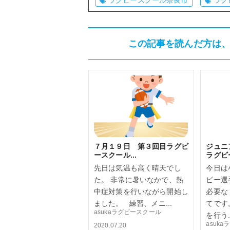
ラグビースクール奈良市
ラグ
この記事を読んだ方は
７月１９日 第３回目ラグビ
ジュニ
ースクール...
ラグビ
先日は気温も高く晴天でし
今日は
た。 非常に暑いなかで、熱
ビー選
中症対策を行いながら開始し
必要な
ました。 練習、メニ...
てです
asukaラグビースクール
を行う..
asuk
2020.07.20